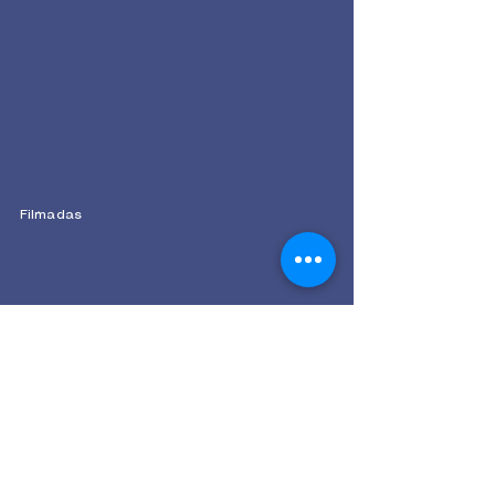
Filmadas
Leilão 1523° Retiro Oroytê
Presencial
LOTES OFERTADOS
Dia 14 de março
Sábado, 13 horas