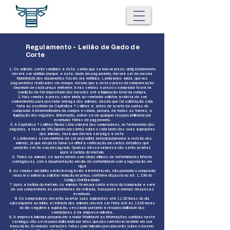
Regulamento - Leilão de Gado de
Corte
1. Os animais serão vendidos á vista, sendo que se houver prazo, obrigatoriamente
deverá ser emitido cheque, e este, dado em pagamento, deverá ser da mesma
titularidade dos documentos fiscais ora emitidos. Lembramos ainda, que nos
pagamentos realizados via cheque, mesmo que a vista o prazo de compensação
depende de cada praça emitente. E nas vendas a prazo o comprador ficará na
condição de fiel depositário dos mesmos até a liquidação total da compra.
2. Nas vendas a prazo, cabe ainda ao vendedor solicitar avalista de seu
conhecimento para posterior entrega dos animais, desde que tal solicitação seja
feita ao escritório da Capitaliza + Leilões e, antes do acerto de contas do
comprador. A intermediadora da compra e venda, procura, de todas as formas, a
liquidação dos negócios. Entretanto, exime-se de qualquer responsabilidade por
eventuais faltas de pagamento.
3. A Capitaliza + Leilões Rurais Ltda cobrará dos compradores, no fechamento dos
negócios, a taxa de 4% (quatro por cento) sobre o valor bruto das suas aquisições
dos animais, taxa que deverá ser paga à vista.
4. Lembramos a conveniência de ser procedida antecipadamente a revisão dos
animais, já que em pista torna-se difícil a verificação de certos detalhes que
poderão ser de seu desagrado. Queixas dessa natureza não serão aceitas
após a batida do martelo.
5. Todos os animais se apresentam sem sinais clínicos de enfermidades infecto
contagiosas, com a documentação em dia de conformidade com a legislação em
vigor.
6. As vendas em leilão serão irrevogáveis e irretratáveis, não podendo o comprador
recusar o animal ou solicitar redução no preço, conforme disposto no art. 1.106 do
Código Civil Brasileiro.
7. Após a batida do martelo, os animais ficam por conta e risco do comprador e será
de sua competência as providências de retirada, transporte e demais despesas
eventuais.
8. Os compradores deverão acertar suas aquisições até 11:00 horas do dia
subsequente ao leilão. A retirada dos animais deverá ser feita até às 12:00 horas
do dia seguinte a aquisição, cessando portanto a responsabilidade dos
vendedores e da empresa leiloeira.
9. A empresa leiloeira procurou dar a maior fidelidade às informações contidas neste
catálogo, não se responsabilizando por erros que possam haver ocorrido em sua
transcrição. Eventuais correções feitas pelo leiloeiro prevalecerão sobre o mesmo.