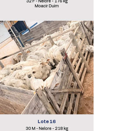
32 F - Nelore - 176 kg
Moacir Duim
Lote 16
30 M - Nelore - 218 kg