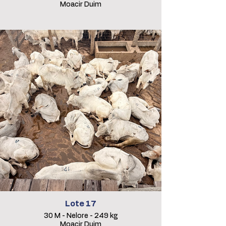
Moacir Duim
Lote 17
30 M - Nelore - 249 kg
Moacir Duim