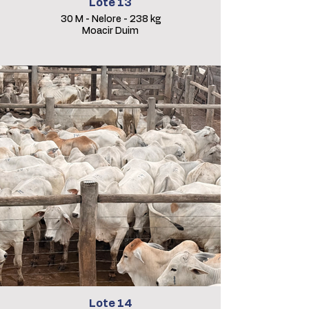
Lote 13
30 M - Nelore - 238 kg
Moacir Duim
Lote 14