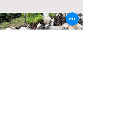
Lote 30
11 F - Nelore - Novilha Prenhe - 367 kg