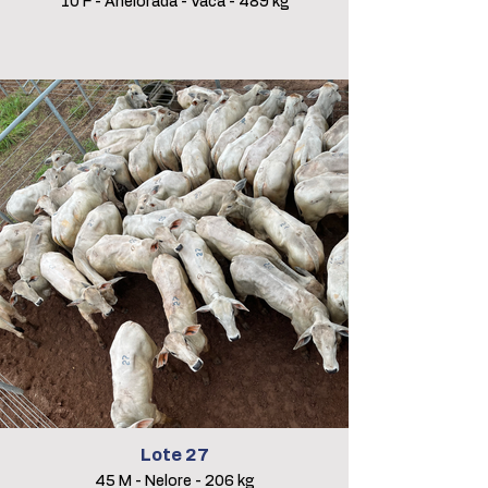
10 F - Anelorada - Vaca - 489 kg
Lote 27
45 M - Nelore - 206 kg