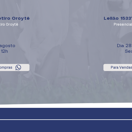
etiro Oroytê
Leilão 1533
tiro Oroytê
Presencial
 agosto
Dia 28
 12h
Sex
Compras
Para Venda