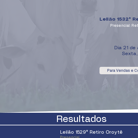
Leilão 1532° R
Presencial: Re
Dia 21 de
Sexta,
Para Vendas e 
Resultados
Leilão 1529° Retiro Oroytê
Presencial