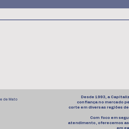
Desde 1993, a Capitali
de de Mato
confiança no mercado pec
corte em diversas regiões de
Com foco em segur
atendimento, oferecemos as
em ga