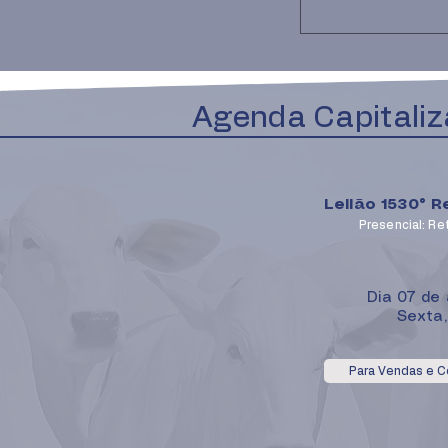
Agenda Capitaliz
Leilão 1530° R
Presencial: Re
Dia 07 de
Sexta,
Para Vendas e 