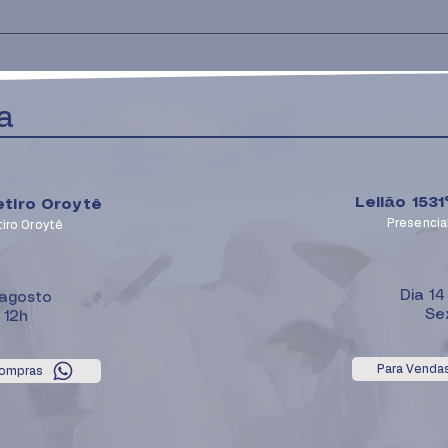
a
Leilão 153
etiro Oroytê
Presencial
tiro Oroytê
Dia 1
 agosto
Se
 12h
Para Venda
Compras