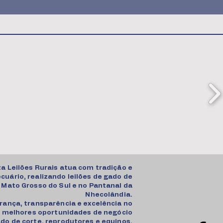
za Leilões Rurais atua com tradição e
uário, realizando leilões de gado de
 Mato Grosso do Sul e no Pantanal da
Nhecolândia.
ança, transparência e excelência no
 melhores oportunidades de negócio
do de corte, reprodutores e equinos.