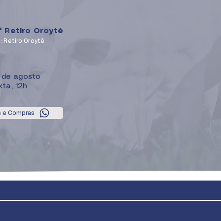
° Retiro Oroytê
: Retiro Oroytê
 de agosto
ta, 12h
s e Compras