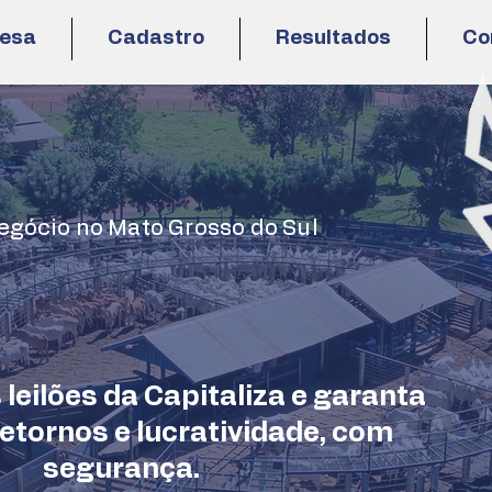
resa
Cadastro
Resultados
Co
egócio no Mato Grosso do Sul
 leilões da Capitaliza e garanta
etornos e lucratividade, com
segurança.