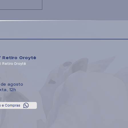
1° Retiro Oroytê
: Retiro Oroytê
4 de agosto
xta, 12h
s e Compras